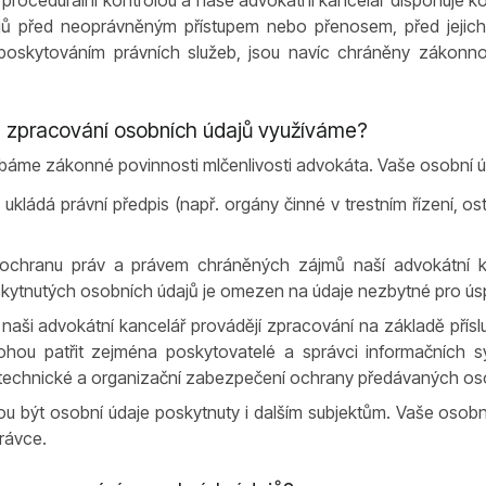
a procedurální kontrolou a naše advokátní kancelář disponuje 
ajů před neoprávněným přístupem nebo přenosem, před jejich
 s poskytováním právních služeb, jsou navíc chráněny zákonn
e zpracování osobních údajů využíváme?
dbáme zákonné povinnosti mlčenlivosti advokáta. Vaše osobní 
ukládá právní předpis (např. orgány činné v trestním řízení, ost
ochranu práv a právem chráněných zájmů naší advokátní kan
oskytnutých osobních údajů je omezen na údaje nezbytné pro ús
 naši advokátní kancelář provádějí zpracování na základě přís
ohou patřit zejména poskytovatelé a správci informačních
 technické a organizační zabezpečení ochrany předávaných os
u být osobní údaje poskytnuty i dalším subjektům. Vaše osob
právce.