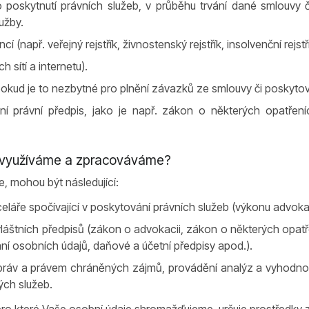
 poskytnutí právních služeb, v průběhu trvání dané smlouvy č
užby.
í (např. veřejný rejstřík, živnostenský rejstřík, insolvenční rejst
 sítí a internetu).
okud je to nezbytné pro plnění závazků ze smlouvy či poskyto
ní právní předpis, jako je např. zákon o některých opatřeníc
je využíváme a zpracováváme?
, mohou být následující:
celáře spočívající v poskytování právních služeb (výkonu advoka
láštních předpisů (zákon o advokacii, zákon o některých opatřen
í osobních údajů, daňové a účetní předpisy apod.).
 práv a právem chráněných zájmů, provádění analýz a vyhodnoco
ých služeb.