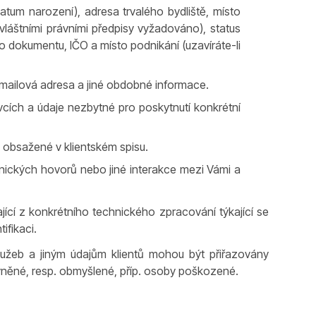
 datum narození), adresa trvalého bydliště, místo
zvláštními právními předpisy vyžadováno), status
 dokumentu, IČO a místo podnikání (uzavíráte-li
-mailová adresa a jiné obdobné informace.
cích a údaje nezbytné pro poskytnutí konkrétní
e obsažené v klientském spisu.
nických hovorů nebo jiné interakce mezi Vámi a
cí z konkrétního technického zpracování týkající se
ifikaci.
služeb a jiným údajům klientů mohou být přiřazovány
rávněné, resp. obmyšlené, příp. osoby poškozené.