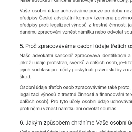
Naše advokátní kancelář stanovuje vymezené účely, p
Vaše osobní údaje uchováváme pouze po dobu nezbyt
předpisy České advokátní komory (zejména povinnost
předpisy proti legalizaci výnosů z trestné činnosti,
danému zpracování vznést námitku nebo odvolat souhl
5. Proč zpracováváme osobní údaje třetích 
Naše advokátní kancelář zpracovává identifikační 
jakož i údaje protistran, svědků a dalších osob, je-
jejich souhlasu pro účely poskytnutí právní služby a
škod.
Osobní údaje třetích osob zpracováváme také proto, 
legalizaci výnosů z trestné činnosti a financování ter
dalších osob). Pro tyto účely osobní údaje uchovává
proti němu vznést námitku ani odvolat souhlas.
6. Jakým způsobem chráníme Vaše osobní ú