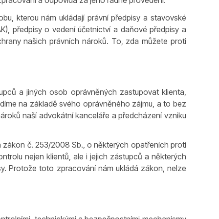
zpracování a odpovídá za jeho řádné provedení.
u, kterou nám ukládají právní předpisy a stavovské
), předpisy o vedení účetnictví a daňové předpisy a
 ochrany našich právních nároků. To, zda můžete proti
upců a jiných osob oprávněných zastupovat klienta,
rovádíme na základě svého oprávněného zájmu, a to bez
 nároků naší advokátní kanceláře a předcházení vzniku
 zákon č. 253/2008 Sb., o některých opatřeních proti
ntrolu nejen klientů, ale i jejich zástupců a některých
isy. Protože toto zpracování nám ukládá zákon, nelze