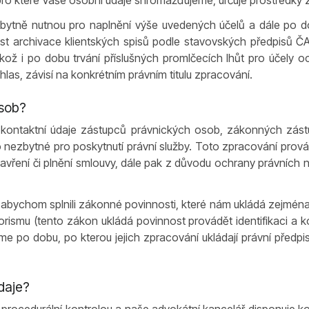
ro které Vaše osobní údaje shromažďujeme, určuje prostředky 
ně nutnou pro naplnění výše uvedených účelů a dále po dob
 archivace klientských spisů podle stavovských předpisů ČAK
 jakož i po dobu trvání příslušných promlčecích lhůt pro účely
as, závisí na konkrétním právním titulu zpracování.
osob?
a kontaktní údaje zástupců právnických osob, zákonných zást
li to nezbytné pro poskytnutí právní služby. Toto zpracování p
 uzavření či plnění smlouvy, dále pak z důvodu ochrany právních
abychom splnili zákonné povinnosti, které nám ukládá zejména
orismu (tento zákon ukládá povinnost provádět identifikaci a ko
me po dobu, po kterou jejich zpracování ukládají právní předp
daje?