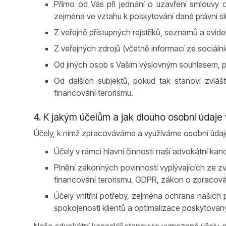
Přímo od Vás při jednání o uzavření smlouvy o
zejména ve vztahu k poskytování dané právní sl
Z veřejně přístupných rejstříků, seznamů a evidenc
Z veřejných zdrojů (včetně informací ze sociálních
Od jiných osob s Vaším výslovným souhlasem, p
Od dalších subjektů, pokud tak stanoví zvlášt
financování terorismu.
4. K jakým účelům a jak dlouho osobní úda
Účely, k nimž zpracováváme a využíváme osobní údaje
Účely v rámci hlavní činnosti naší advokátní kan
Plnění zákonných povinností vyplývajících ze zv
financování terorismu, GDPR, zákon o zpracován
Účely vnitřní potřeby, zejména ochrana našich
spokojenosti klientů a optimalizace poskytovan