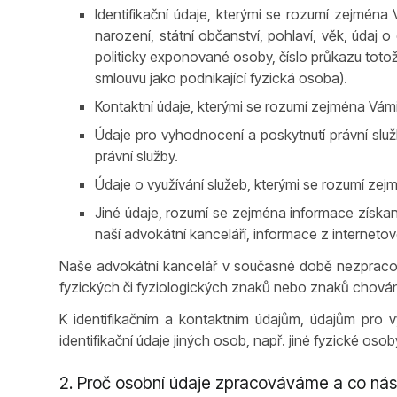
Identifikační údaje, kterými se rozumí zejména V
narození, státní občanství, pohlaví, věk, údaj 
politicky exponované osoby, číslo průkazu toto
smlouvu jako podnikající fyzická osoba).
Kontaktní údaje, kterými se rozumí zejména Vám
Údaje pro vyhodnocení a poskytnutí právní slu
právní služby.
Údaje o využívání služeb, kterými se rozumí zej
Jiné údaje, rozumí se zejména informace získa
naší advokátní kanceláří, informace z internetov
Naše advokátní kancelář v současné době nezpracová
fyzických či fyziologických znaků nebo znaků chování 
K identifikačním a kontaktním údajům, údajům pro v
identifikační údaje jiných osob, např. jiné fyzické o
2. Proč osobní údaje zpracováváme a co nás