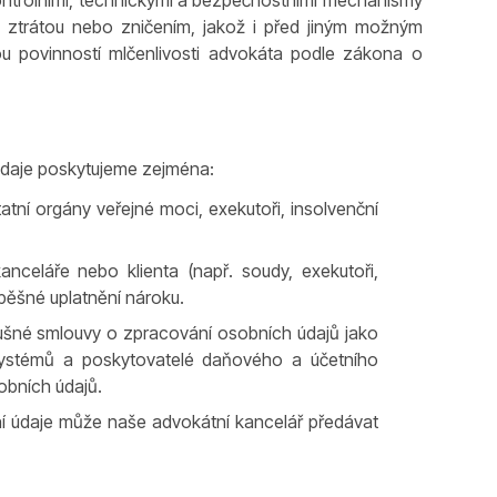
kontrolními, technickými a bezpečnostními mechanismy
 ztrátou nebo zničením, jakož i před jiným možným
ou povinností mlčenlivosti advokáta podle zákona o
údaje poskytujeme zejména:
atní orgány veřejné moci, exekutoři, insolvenční
celáře nebo klienta (např. soudy, exekutoři,
pěšné uplatnění nároku.
lušné smlouvy o zpracování osobních údajů jako
 systémů a poskytovatelé daňového a účetního
obních údajů.
ní údaje může naše advokátní kancelář předávat