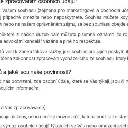
 se zpracováním osobních údajů?
na Vašem souhlasu (zejména pro marketingové a obchodní úč
j případně omezíte nebo neposkytnete. Souhlas můžete kdyk
stí nebo na našem oprávněném zájmu, se bez souhlasu obejde a
 některé z našich služeb nám můžete písemně oznámit, že ro
 advokátní kancelář vázána a plně ho respektuje.
 vést k zániku takové služby, je-li souhlas pro jejich poskytn
čena zákonnost zpracování vycházejícího ze souhlasu, který b
ů a jaké jsou naše povinnosti?
d nás potvrzení, zda osobní údaje, které se Vás týkají, jsou č
edujícím informacím:
e o Vás zpracováváme);
e uloženy, nebo není-li ji možné určit, kritéria použitá ke sta
 výmaz osobních údajů týkajících se Vás nebo omezení jejich