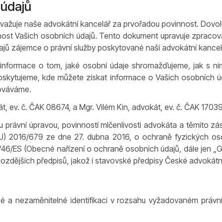
 údajů
ažuje naše advokátní kancelář za prvořadou povinnost. Dovoluj
nost Vašich osobních údajů. Tento dokument upravuje zpracová
ajů zájemce o právní služby poskytované naší advokátní kancelá
nformace o tom, jaké osobní údaje shromažďujeme, jak s nim
skytujeme, kde můžete získat informace o Vašich osobních úd
cováváme.
, ev. č. ČAK 08674, a Mgr. Vilém Kin, advokát, ev. č. ČAK 17039
ou právní úpravou, povinností mlčenlivosti advokáta a těmito 
U) 2016/679 ze dne 27. dubna 2016, o ochraně fyzických oso
/46/ES (Obecné nařízení o ochraně osobních údajů, dále jen „G
 pozdějších předpisů, jakož i stavovské předpisy České advokát
é a nezaměnitelné identifikaci v rozsahu vyžadovaném právní