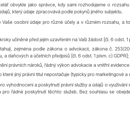
elář obvykle jako správce, kdy sami rozhodujeme o rozsahu
dajů, který údaje zpracovává podle pokynů jiného subjektu.
 Vaše osobní údaje pro různé účely a v různém rozsahu, a to n
roky učiněné před jejím uzavřením na Vaši žádost [čl. 6 odst. 1
ztahují, zejména podle zákona o advokacii, zákona č. 253/200
u, a daňových a účetních předpisů [čl. 6 odst. 1 písm. c) GDPR];
í právních nároků, řádný výkon advokacie a vnitřní evidence [č
které jiný právní titul nepostačuje (typicky pro marketingové a o
ů pro vyhodnocení a poskytnutí právní služby a údajů o využíván
 a pro řádné poskytnutí těchto služeb. Bez souhlasu se obej