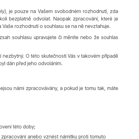
ely), je pouze na Vašem svobodném rozhodnutí, zda
oli bezplatně odvolat. Naopak zpracování, které je
 Vaše rozhodnutí o souhlasu se na ně nevztahuje.
zsah souhlasu upravujete či měníte nebo že souhlas
utí nezbytný. O této skutečnosti Vás v takovém případě
yl dán před jeho odvoláním.
i nejsou námi zpracovávány, a pokud je tomu tak, máte
novení této doby;
 zpracování anebo vznést námitku proti tomuto