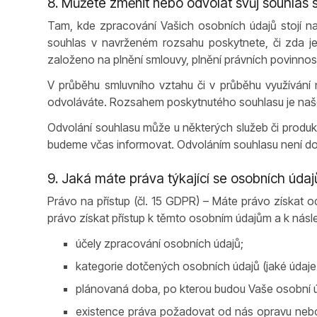
8. Můžete změnit nebo odvolat svůj souhlas
Tam, kde zpracování Vašich osobních údajů stojí 
souhlas v navrženém rozsahu poskytnete, či zda je
založeno na plnění smlouvy, plnění právních povinno
V průběhu smluvního vztahu či v průběhu využívání
odvoláváte. Rozsahem poskytnutého souhlasu je naše
Odvolání souhlasu může u některých služeb či produktů
budeme včas informovat. Odvoláním souhlasu není dot
9. Jaká máte práva týkající se osobních údaj
Právo na přístup (čl. 15 GDPR) – Máte právo získat o
právo získat přístup k těmto osobním údajům a k násl
účely zpracování osobních údajů;
kategorie dotčených osobních údajů (jaké údaj
plánovaná doba, po kterou budou Vaše osobní údaj
existence práva požadovat od nás opravu nebo