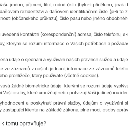
aše jméno, příjmení, titul, rodné číslo (bylo-li přiděleno, jinak
o daňovém rezidentství a daňovém identifikačním čísle (je-li to 
žnosti (občanského průkazu), číslo pasu nebo jiného obdobného
i uvedená kontaktní (korespondenční) adresa, číslo telefonu, e
žby, kterými se rozumí informace o Vašich potřebách a požadav
ména údaje o sjednání a využívání našich právních služeb a údaj
né ze záznamů z našich jednání, informace ze záznamů telefo
ého prohlížeče, který používáte (včetně cookies).
vá žádné biometrické údaje, kterými se rozumí údaje vyplývají
Vaší osoby, které umožňují nebo potvrzují Vaši jedinečnou ident
yhodnocení a poskytnutí právní služby, údajům o využívání 
soby zastupující klienta na základě zákona, plné moci, osoby op
 k tomu opravňuje?